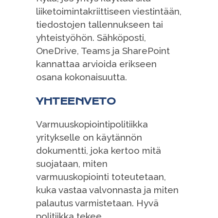
liiketoimintakriittiseen viestintään,
tiedostojen tallennukseen tai
yhteistyöhön. Sähköposti,
OneDrive, Teams ja SharePoint
kannattaa arvioida erikseen
osana kokonaisuutta.
YHTEENVETO
Varmuuskopiointipolitiikka
yritykselle on käytännön
dokumentti, joka kertoo mitä
suojataan, miten
varmuuskopiointi toteutetaan,
kuka vastaa valvonnasta ja miten
palautus varmistetaan. Hyvä
politiikka tekee