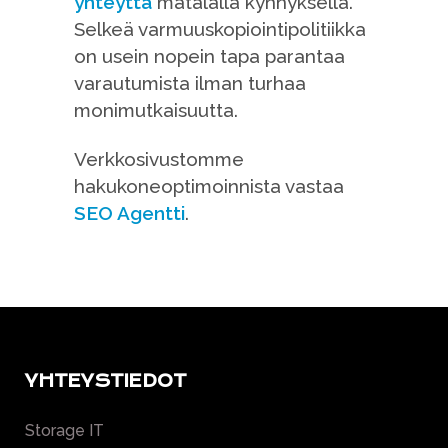
yhteyttä
matalalla kynnyksellä.
Selkeä varmuuskopiointipolitiikka
on usein nopein tapa parantaa
varautumista ilman turhaa
monimutkaisuutta.
Verkkosivustomme
hakukoneoptimoinnista vastaa
SEO Agentti
.
YHTEYSTIEDOT
Storage IT