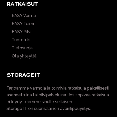
RATKAISUT
EASY Varma
EASY Toimi
EASY Pilvi
Tuotetuki
Tietosuoja
Ota yhteyttä
STORAGE IT
Tarjoamme varmoja ja toimivia ratkaisuja paikallisesti
asennettuina tai pilvipalveluina. Jos sopivaa ratkaisua
ei löydy, teemme sinulle sellaisen.
Storage IT on suomalainen avainlippuyritys.