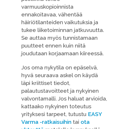
varmuuskopioinnista
ennakoitavaa, vähentää
häiriötilanteiden vaikutuksia ja
tukee liiketoiminnan jatkuvuutta.
Se auttaa myös tunnistamaan
puutteet ennen kuin niitä
joudutaan korjaamaan kiireessä.
Jos oma nykytila on epäselvä,
hyvä seuraava askel on käydä
läpi kriittiset tiedot,
palautustavoitteet ja nykyinen
valvontamalli. Jos haluat arvioida,
kattaako nykyinen toteutus
yrityksesi tarpeet, tutustu
EASY
Varma -ratkaisuihin
tai
ota