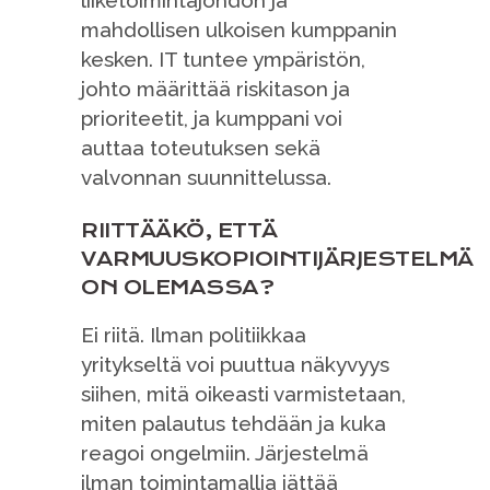
liiketoimintajohdon ja
mahdollisen ulkoisen kumppanin
kesken. IT tuntee ympäristön,
johto määrittää riskitason ja
prioriteetit, ja kumppani voi
auttaa toteutuksen sekä
valvonnan suunnittelussa.
RIITTÄÄKÖ, ETTÄ
VARMUUSKOPIOINTIJÄRJESTELMÄ
ON OLEMASSA?
Ei riitä. Ilman politiikkaa
yritykseltä voi puuttua näkyvyys
siihen, mitä oikeasti varmistetaan,
miten palautus tehdään ja kuka
reagoi ongelmiin. Järjestelmä
ilman toimintamallia jättää