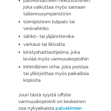
palvelinlaitteen rikkoutuminen,
joka vaikuttaa myös samaan
tallennusympäristöön
toimipisteen tulipalo tai
vesivahinko
sähkö- tai ylijännitevika
varkaus tai ilkivalta
kiristyshaittaohjelma, joka
leviää myös varmuuskopioihin
inhimillinen virhe, joka poistaa
tai ylikirjoittaa myös paikallisia
kopioita
Juuri tästä syystä offsite
varmuuskopiointi on keskeinen
osa nykyaikaista
palvelimien