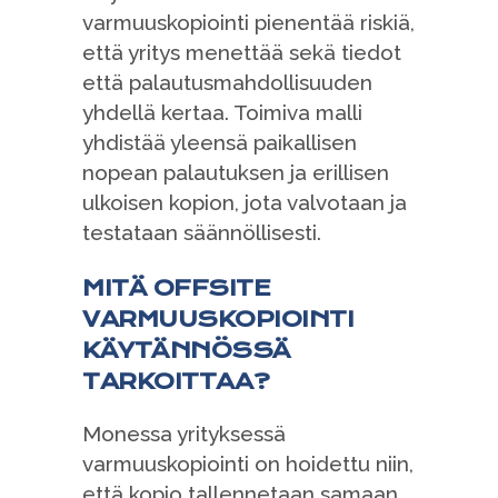
varmuuskopiointi pienentää riskiä,
että yritys menettää sekä tiedot
että palautusmahdollisuuden
yhdellä kertaa. Toimiva malli
yhdistää yleensä paikallisen
nopean palautuksen ja erillisen
ulkoisen kopion, jota valvotaan ja
testataan säännöllisesti.
MITÄ OFFSITE
VARMUUSKOPIOINTI
KÄYTÄNNÖSSÄ
TARKOITTAA?
Monessa yrityksessä
varmuuskopiointi on hoidettu niin,
että kopio tallennetaan samaan