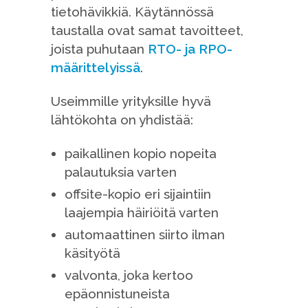
tietohävikkiä. Käytännössä
taustalla ovat samat tavoitteet,
joista puhutaan
RTO- ja RPO-
määrittelyissä
.
Useimmille yrityksille hyvä
lähtökohta on yhdistää:
paikallinen kopio nopeita
palautuksia varten
offsite-kopio eri sijaintiin
laajempia häiriöitä varten
automaattinen siirto ilman
käsityötä
valvonta, joka kertoo
epäonnistuneista