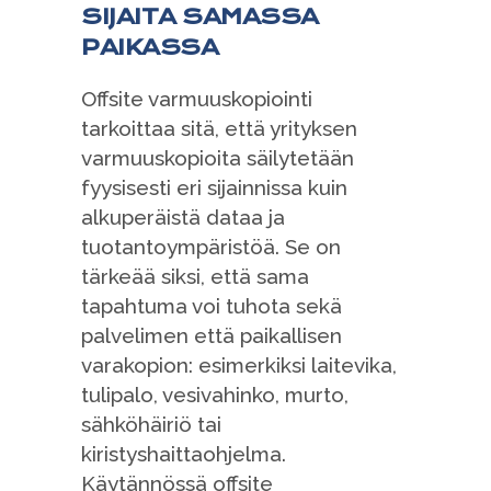
SIJAITA SAMASSA
PAIKASSA
Offsite varmuuskopiointi
tarkoittaa sitä, että yrityksen
varmuuskopioita säilytetään
fyysisesti eri sijainnissa kuin
alkuperäistä dataa ja
tuotantoympäristöä. Se on
tärkeää siksi, että sama
tapahtuma voi tuhota sekä
palvelimen että paikallisen
varakopion: esimerkiksi laitevika,
tulipalo, vesivahinko, murto,
sähköhäiriö tai
kiristyshaittaohjelma.
Käytännössä offsite