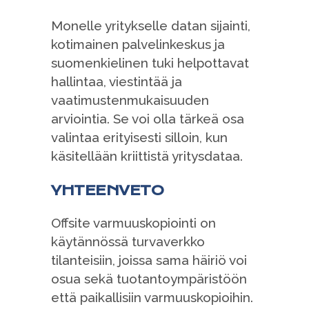
Monelle yritykselle datan sijainti,
kotimainen palvelinkeskus ja
suomenkielinen tuki helpottavat
hallintaa, viestintää ja
vaatimustenmukaisuuden
arviointia. Se voi olla tärkeä osa
valintaa erityisesti silloin, kun
käsitellään kriittistä yritysdataa.
YHTEENVETO
Offsite varmuuskopiointi on
käytännössä turvaverkko
tilanteisiin, joissa sama häiriö voi
osua sekä tuotantoympäristöön
että paikallisiin varmuuskopioihin.