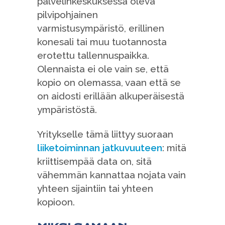
palvelinkeskuksessa oleva
pilvipohjainen
varmistusympäristö, erillinen
konesali tai muu tuotannosta
erotettu tallennuspaikka.
Olennaista ei ole vain se, että
kopio on olemassa, vaan että se
on aidosti erillään alkuperäisestä
ympäristöstä.
Yritykselle tämä liittyy suoraan
liiketoiminnan jatkuvuuteen
: mitä
kriittisempää data on, sitä
vähemmän kannattaa nojata vain
yhteen sijaintiin tai yhteen
kopioon.