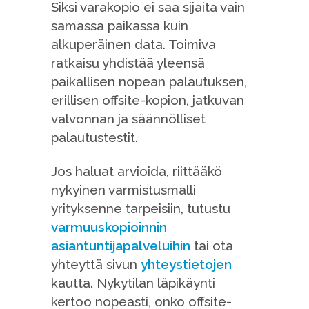
Siksi varakopio ei saa sijaita vain
samassa paikassa kuin
alkuperäinen data. Toimiva
ratkaisu yhdistää yleensä
paikallisen nopean palautuksen,
erillisen offsite-kopion, jatkuvan
valvonnan ja säännölliset
palautustestit.
Jos haluat arvioida, riittääkö
nykyinen varmistusmalli
yrityksenne tarpeisiin, tutustu
varmuuskopioinnin
asiantuntijapalveluihin
tai ota
yhteyttä sivun
yhteystietojen
kautta. Nykytilan läpikäynti
kertoo nopeasti, onko offsite-