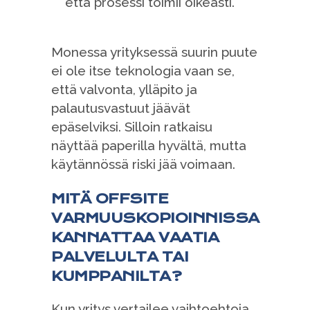
että prosessi toimii oikeasti.
Monessa yrityksessä suurin puute
ei ole itse teknologia vaan se,
että valvonta, ylläpito ja
palautusvastuut jäävät
epäselviksi. Silloin ratkaisu
näyttää paperilla hyvältä, mutta
käytännössä riski jää voimaan.
MITÄ OFFSITE
VARMUUSKOPIOINNISSA
KANNATTAA VAATIA
PALVELULTA TAI
KUMPPANILTA?
Kun yritys vertailee vaihtoehtoja,