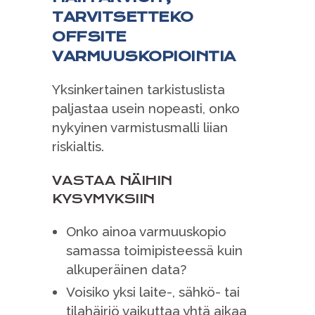
TARVITSETTEKO
OFFSITE
VARMUUSKOPIOINTIA
Yksinkertainen tarkistuslista
paljastaa usein nopeasti, onko
nykyinen varmistusmalli liian
riskialtis.
VASTAA NÄIHIN
KYSYMYKSIIN
Onko ainoa varmuuskopio
samassa toimipisteessä kuin
alkuperäinen data?
Voisiko yksi laite-, sähkö- tai
tilahäiriö vaikuttaa yhtä aikaa