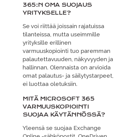
365:N OMA SUOJAUS
YRITYKSELLE?
Se voi riittää joissain rajatuissa
tilanteissa, mutta useimmille
yrityksille erillinen
varmuuskopiointi tuo paremman
palautettavuuden, näkyvyyden ja
hallinnan. Olennaista on arvioida
omat palautus- ja säilytystarpeet,
ei luottaa oletuksiin.
MITÄ MICROSOFT 365
VARMUUSKOPIOINTI
SUOJAA KÄYTÄNNÖSSÄ?
Yleensä se suojaa Exchange
Online -sähköpostit, OneDriven