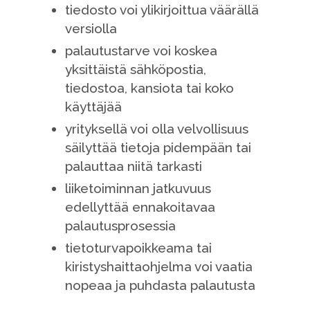
tiedosto voi ylikirjoittua väärällä
versiolla
palautustarve voi koskea
yksittäistä sähköpostia,
tiedostoa, kansiota tai koko
käyttäjää
yrityksellä voi olla velvollisuus
säilyttää tietoja pidempään tai
palauttaa niitä tarkasti
liiketoiminnan jatkuvuus
edellyttää ennakoitavaa
palautusprosessia
tietoturvapoikkeama tai
kiristyshaittaohjelma voi vaatia
nopeaa ja puhdasta palautusta