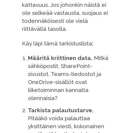
kattavuus. Jos johonkin näistä ei
ole selkeää vastausta, suojaus ei
todennäköisesti ole vielä
riittävällä tasolla.
Käy läpi tämä tarkistuslista:
Määritä kriittinen data.
Mitkä
sähköpostit, SharePoint-
sivustot, Teams-tiedostot ja
OneDrive-sisällöt ovat
liiketoiminnan kannalta
olennaisia?
Tarkista palautustarve.
Pitääkö voida palauttaa
yksittäinen viesti, kokonainen