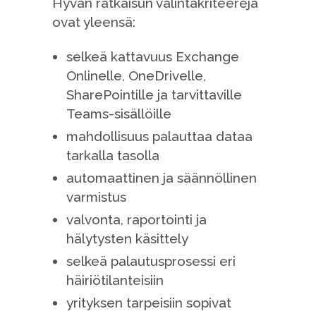
Hyvän ratkaisun valintakriteerejä
ovat yleensä:
selkeä kattavuus Exchange
Onlinelle, OneDrivelle,
SharePointille ja tarvittaville
Teams-sisällöille
mahdollisuus palauttaa dataa
tarkalla tasolla
automaattinen ja säännöllinen
varmistus
valvonta, raportointi ja
hälytysten käsittely
selkeä palautusprosessi eri
häiriötilanteisiin
yrityksen tarpeisiin sopivat