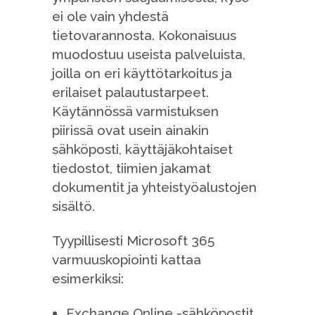
ei ole vain yhdestä
tietovarannosta. Kokonaisuus
muodostuu useista palveluista,
joilla on eri käyttötarkoitus ja
erilaiset palautustarpeet.
Käytännössä varmistuksen
piirissä ovat usein ainakin
sähköposti, käyttäjäkohtaiset
tiedostot, tiimien jakamat
dokumentit ja yhteistyöalustojen
sisältö.
Tyypillisesti Microsoft 365
varmuuskopiointi kattaa
esimerkiksi:
Exchange Online -sähköpostit,