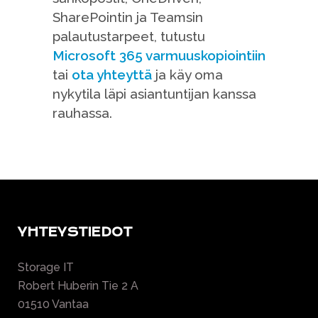
SharePointin ja Teamsin
palautustarpeet, tutustu
Microsoft 365 varmuuskopiointiin
tai
ota yhteyttä
ja käy oma
nykytila läpi asiantuntijan kanssa
rauhassa.
YHTEYSTIEDOT
Storage IT
Robert Huberin Tie 2 A
01510 Vantaa