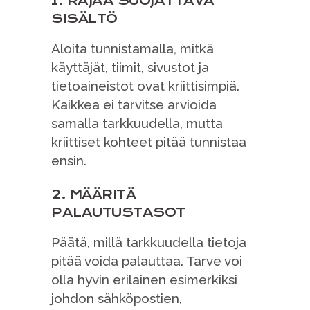
1. RAJAA SUOJATTAVA
SISÄLTÖ
Aloita tunnistamalla, mitkä
käyttäjät, tiimit, sivustot ja
tietoaineistot ovat kriittisimpiä.
Kaikkea ei tarvitse arvioida
samalla tarkkuudella, mutta
kriittiset kohteet pitää tunnistaa
ensin.
2. MÄÄRITÄ
PALAUTUSTASOT
Päätä, millä tarkkuudella tietoja
pitää voida palauttaa. Tarve voi
olla hyvin erilainen esimerkiksi
johdon sähköpostien,