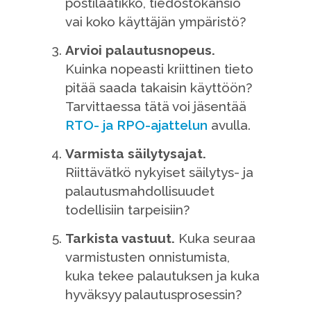
postilaatikko, tiedostokansio
vai koko käyttäjän ympäristö?
Arvioi palautusnopeus.
Kuinka nopeasti kriittinen tieto
pitää saada takaisin käyttöön?
Tarvittaessa tätä voi jäsentää
RTO- ja RPO-ajattelun
avulla.
Varmista säilytysajat.
Riittävätkö nykyiset säilytys- ja
palautusmahdollisuudet
todellisiin tarpeisiin?
Tarkista vastuut.
Kuka seuraa
varmistusten onnistumista,
kuka tekee palautuksen ja kuka
hyväksyy palautusprosessin?