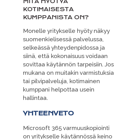
MITÄ HYÖTYÄ
KOTIMAISESTA
KUMPPANISTA ON?
Monelle yritykselle hyöty näkyy
suomenkielisessä palvelussa,
selkeässä yhteydenpidossa ja
siinä, että kokonaisuus voidaan
sovittaa käytännön tarpeisiin. Jos
mukana on muitakin varmistuksia
tai pilvipalveluja, kotimainen
kumppani helpottaa usein
hallintaa.
YHTEENVETO
Microsoft 365 varmuuskopiointi
on yritykselle käytännössä keino